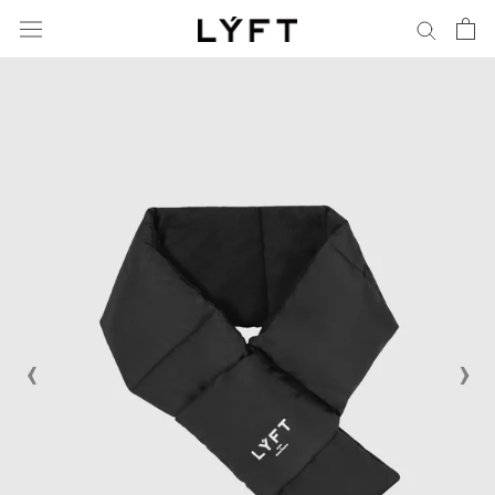
コ
ン
通
テ
貨
ン
ツ
に
進
む
‹
›