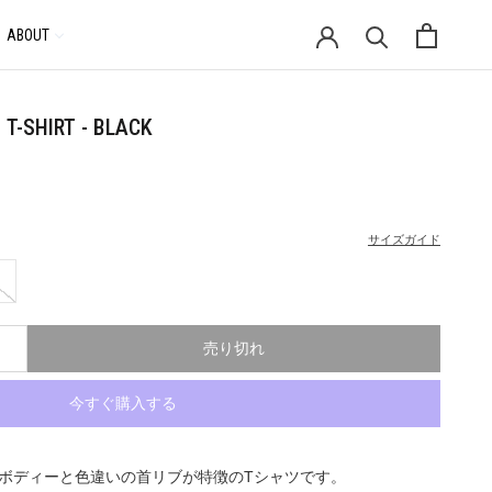
ABOUT
通
貨
T-SHIRT - BLACK
サイズガイド
売り切れ
今すぐ購入する
とボディーと色違いの首リブが特徴のTシャツです。