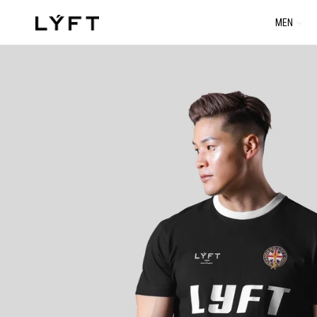
コ
MEN
ン
テ
ン
ツ
に
進
む