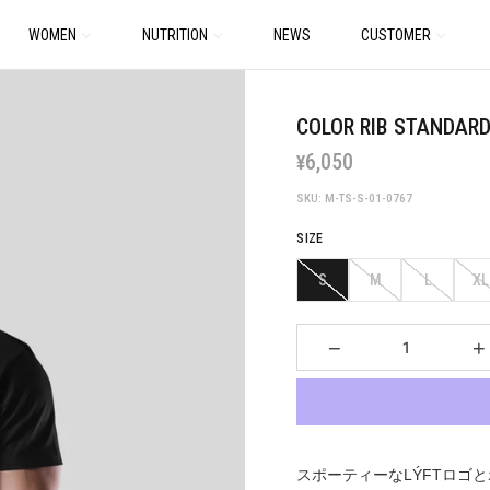
WOMEN
NUTRITION
NEWS
CUSTOMER
COLOR RIB STANDARD 
6,050
¥
SKU: M-TS-S-01-0767
SIZE
S
M
L
XL
−
+
スポーティーなLÝFTロゴ