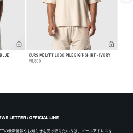
.BLUE
CURSIVE LÝFT LOGO PILE BIG T-SHIRT - IVORY
CHAIN
8,800
¥
D.GRE
8,80
¥
WS LETTER / OFFICIAL LINE
YFTの最新情報やお知らせを受け取りたい方は、メールアドレスを