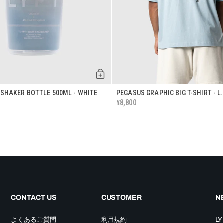
 SHAKER BOTTLE 500ML - WHITE
PEGASUS GRAPHIC BIG T-SHIRT - L
8,800
¥
CONTACT US
CUSTOMER
NE
よくあるご質問
利用規約
L