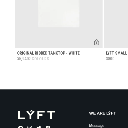
ORIGINAL RIBBED TANKTOP - WHITE
LÝFT SMALL
5,940
800
¥
¥
2 COLOURS
WE ARE LÝFT
Message