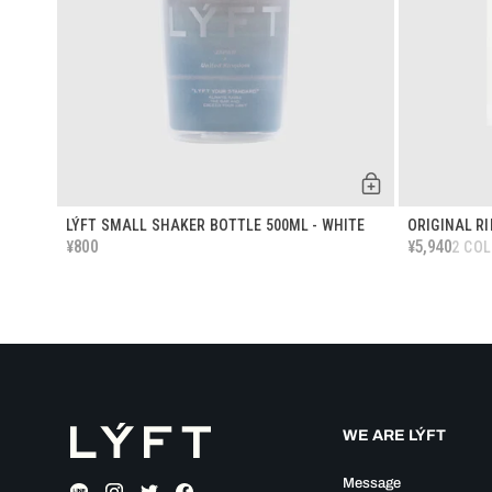
LÝFT SMALL SHAKER BOTTLE 500ML - WHITE
ORIGINAL R
800
5,940
¥
¥
2 CO
WE ARE LÝFT
Message