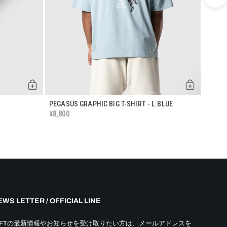
PEGASUS GRAPHIC BIG T-SHIRT - L.BLUE
CURSIV
8,800
8,80
¥
¥
WS LETTER / OFFICIAL LINE
YFTの最新情報やお知らせを受け取りたい方は、メールアドレスを