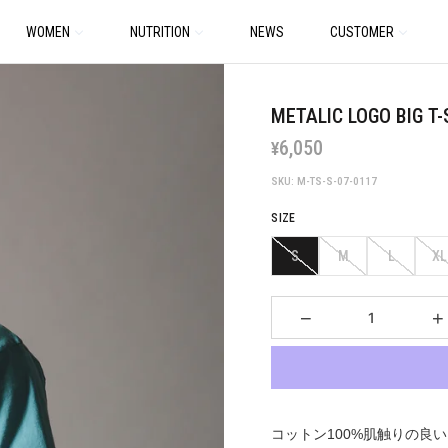
WOMEN
NUTRITION
NEWS
CUSTOMER
METALIC LOGO BIG T-
6,050
¥
SKU: M-TS-S-07-0117
SIZE
S
M
L
XL
−
+
コットン100%肌触りの良