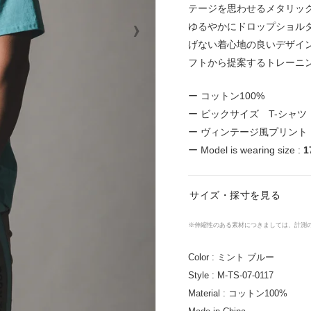
テージを思わせるメタリック
›
ゆるやかにドロップショルダ
げない着心地の良いデザイ
フトから提案するトレーニ
ー コットン100%
ー ビックサイズ T-シャツ
ー ヴィンテージ風プリント
ー Model is wearing size :
1
サイズ・採寸を見る
※伸縮性のある素材につきましては、計測
Color : ミント ブルー
Style : M-TS-07-0117
Material :
コットン100%