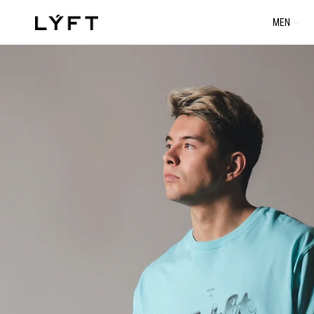
コ
MEN
ン
テ
ン
ツ
に
進
む