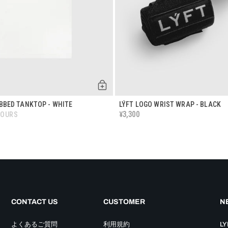
IBBED TANKTOP - WHITE
LÝFT LOGO WRIST WRAP - BLACK
3,300
¥
LOURS
CONTACT US
CUSTOMER
NE
よくあるご質問
利用規約
L