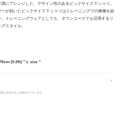
調にアレンジした、デザイン性のあるビックサイズ T-シャツ。
ーが効いたビックサイズ T-シャツはトレーニングでの稼働を妨
ン。トレーニングウェアとしても、タウンユースでも活用するリ
ングスタイル。
78cm (5.5ft) " L size "
の際に誤差が生じる場合がございます。