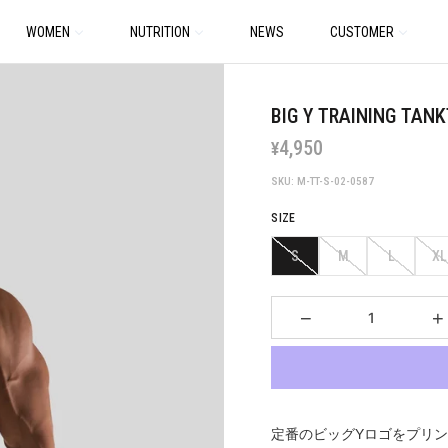
WOMEN
NUTRITION
NEWS
CUSTOMER
BIG Y TRAINING TANK
4,950
¥
SKU: M-TT-S-02-0587
SIZE
S
M
L
XL
−
+
定番のビッグYロゴをプリ