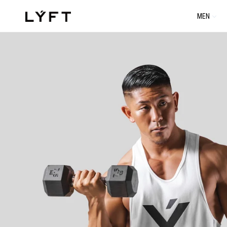
コ
MEN
ン
テ
ン
ツ
に
進
む