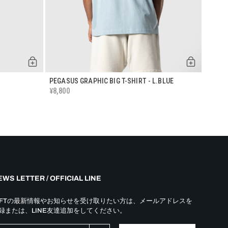
PEGASUS GRAPHIC BIG T-SHIRT - L.BLUE
CURSIV
8,800
8,80
¥
¥
WS LETTER / OFFICIAL LINE
YFTの最新情報やお知らせを受け取りたい方は、メールアドレスを
録または、LINE友達追加をしてください。