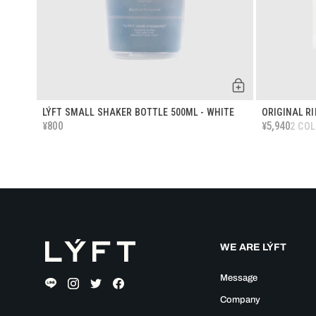
LÝFT SMALL SHAKER BOTTLE 500ML - WHITE
ORIGINAL R
800
5,940
¥
¥
2 CO
WE ARE LÝFT
Message
Company