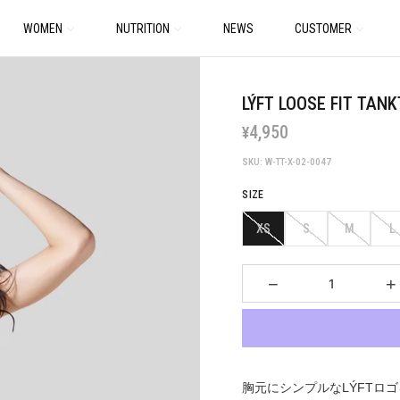
WOMEN
NUTRITION
NEWS
CUSTOMER
LÝFT LOOSE FIT TANK
4,950
¥
SKU: W-TT-X-02-0047
SIZE
XS
S
M
L
−
+
胸元にシンプルなLÝFTロ