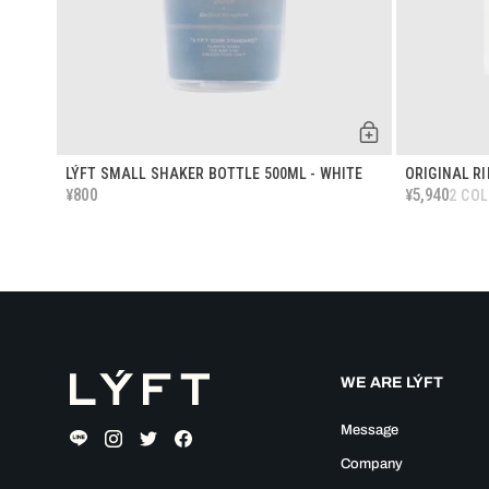
LÝFT SMALL SHAKER BOTTLE 500ML - WHITE
ORIGINAL R
800
5,940
¥
¥
2 CO
WE ARE LÝFT
Message
Company