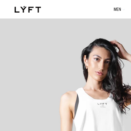
コ
MEN
ン
テ
ン
ツ
に
進
む