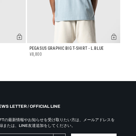
PEGASUS GRAPHIC BIG T-SHIRT - L.BLUE
CURSIV
8,800
8,80
¥
¥
WS LETTER / OFFICIAL LINE
YFTの最新情報やお知らせを受け取りたい方は、メールアドレスを
録または、LINE友達追加をしてください。