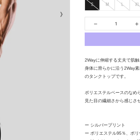
S
M
L
XL
›
−
+
2Way
に伸縮する丈夫で肌触
身体に滑らかに沿う2Way
のタンクトップです。
ポリエステルベースのなめ
見た目の繊細さから感じさ
ー シルバープリント
ー ポリエステル95％、ポリ