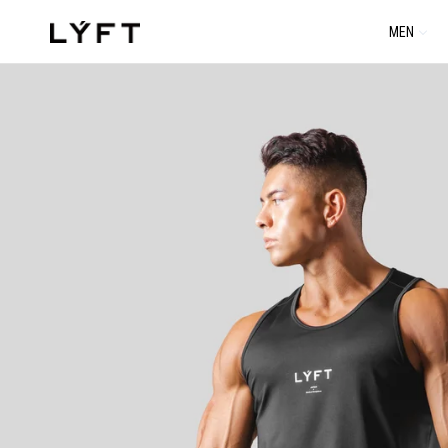
コ
MEN
ン
テ
ン
ツ
に
進
む