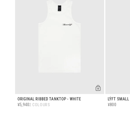
ORIGINAL RIBBED TANKTOP - WHITE
LÝFT SMALL
5,940
800
¥
¥
2 COLOURS