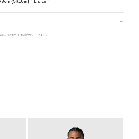
78cm (
5ft10in
) " L size "
の際に誤差が生じる場合がございます。
NEW