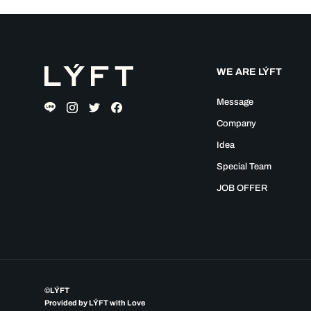
WE ARE LÝFT
Message
Company
Idea
Special Team
JOB OFFER
©LÝFT
Provided by LÝFT with Love