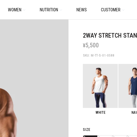
WOMEN
NUTRITION
NEWS
CUSTOMER
2WAY STRETCH STAN
5,500
¥
SKU: M-TT-S-01-0588
WHITE
NA
SIZE