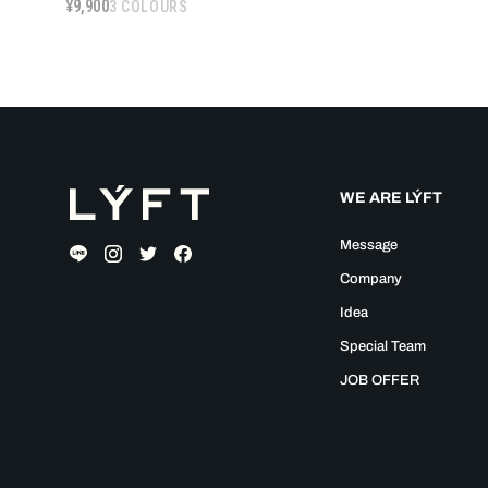
9,900
¥
3 COLOURS
WE ARE LÝFT
Message
Company
Idea
Special Team
JOB OFFER