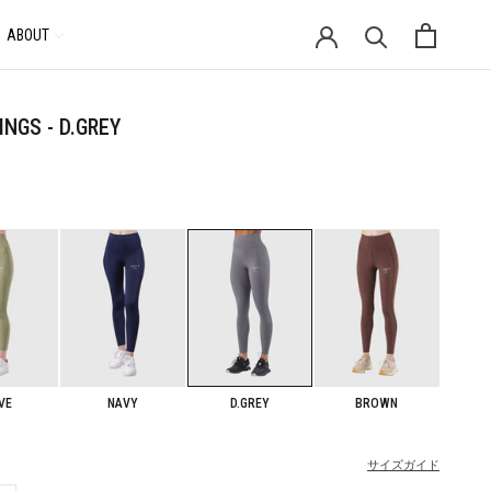
ABOUT
通
貨
NGS - D.GREY
VE
NAVY
D.GREY
BROWN
サイズガイド