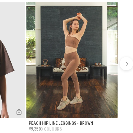
BEST
PEACH HIP LINE LEGGINGS - BROWN
WHEY 
9,350
¥
3 COLOURS