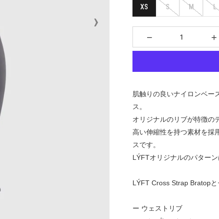
XS
S
M
L
›
−
+
肌触りの良いナイロンベー
ス。
オリジナルのリブが特徴の
高い伸縮性を持つ素材を採
スです。
LÝFTオリジナルのパター
LÝFT Cross Strap 
ー ウェストリブ